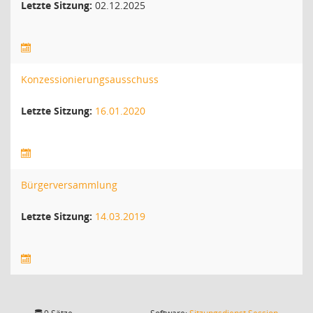
Letzte Sitzung:
02.12.2025
Konzessionierungsausschuss
Letzte Sitzung:
16.01.2020
Bürgerversammlung
Letzte Sitzung:
14.03.2019
(Wird in