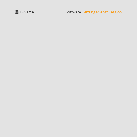
(Wird in
13 Sätze
Software:
Sitzungsdienst
Session