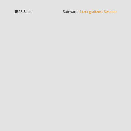
(Wird in
28 Sätze
Software:
Sitzungsdienst
Session