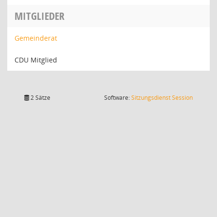
MITGLIEDER
Gemeinderat
CDU Mitglied
(Wird in
2 Sätze
Software:
Sitzungsdienst
Session