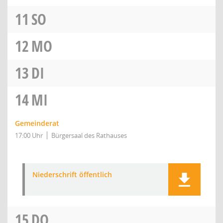
11
SO
12
MO
13
DI
14
MI
Gemeinderat
17:00 Uhr
Bürgersaal des Rathauses
Niederschrift öffentlich
15
DO