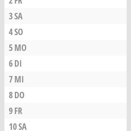
2
FR
3
SA
4
SO
5
MO
6
DI
7
MI
8
DO
9
FR
10
SA