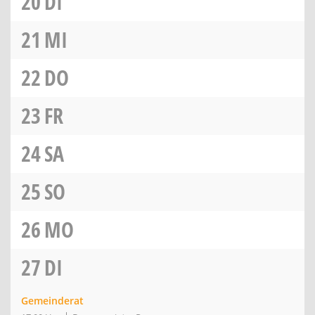
20
DI
21
MI
22
DO
23
FR
24
SA
25
SO
26
MO
27
DI
Gemeinderat