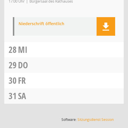
17:00 Uhr
Bürgersaal des Rathauses
Niederschrift öffentlich
28
MI
29
DO
30
FR
31
SA
(Wird in
Software:
Sitzungsdienst
Session