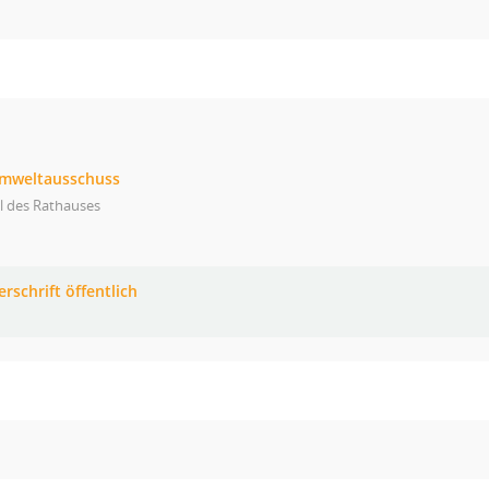
Umweltausschuss
l des Rathauses
rschrift öffentlich