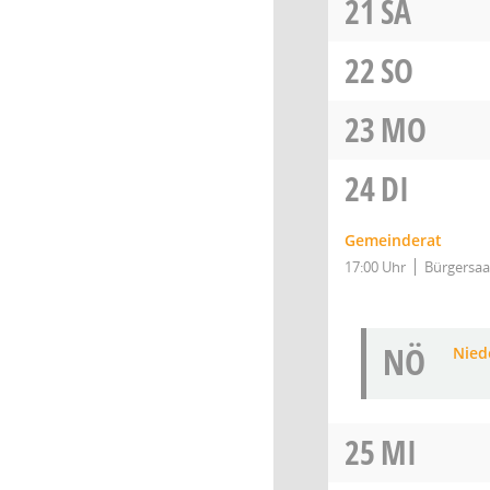
21
SA
22
SO
23
MO
24
DI
Gemeinderat
17:00 Uhr
Bürgersaa
NÖ
Niede
25
MI