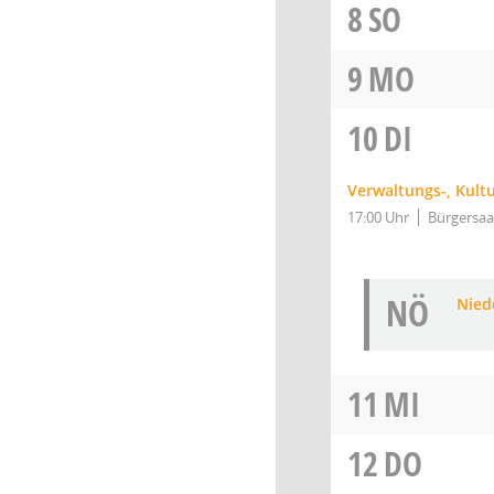
8
SO
9
MO
10
DI
Verwaltungs-, Kult
17:00 Uhr
Bürgersaa
NÖ
Niede
11
MI
12
DO