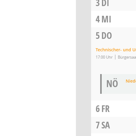
3
DI
4
MI
5
DO
Technischer- und 
17:00 Uhr
Bürgersaa
NÖ
Niede
6
FR
7
SA