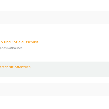
ur- und Sozialausschuss
l des Rathauses
rschrift öffentlich