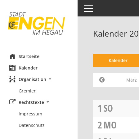
Toggle navigation
Kalender 2
Startseite
Kalender
Kalender
Organisation
März
Gremien
Rechtstexte
1
SO
Impressum
2
MO
Datenschutz