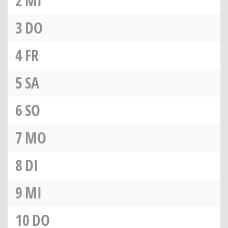
2
MI
3
DO
4
FR
5
SA
6
SO
7
MO
8
DI
9
MI
10
DO