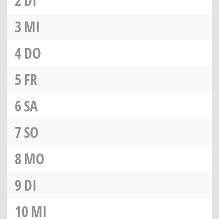
2
DI
3
MI
4
DO
5
FR
6
SA
7
SO
8
MO
9
DI
10
MI