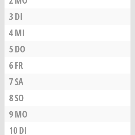
2
MO
3
DI
4
MI
5
DO
6
FR
7
SA
8
SO
9
MO
10
DI