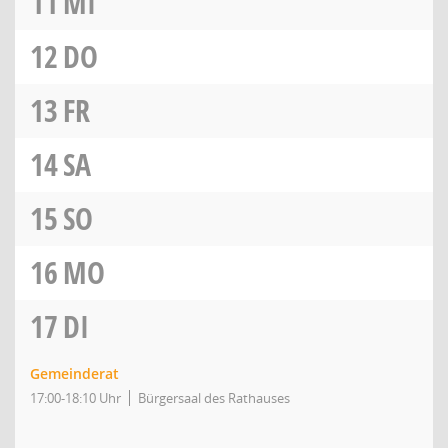
11
MI
12
DO
13
FR
14
SA
15
SO
16
MO
17
DI
Gemeinderat
17:00-18:10 Uhr
Bürgersaal des Rathauses