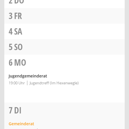
2
DO
3
FR
4
SA
5
SO
6
MO
Jugendgemeinderat
19:00 Uhr
Jugendtreff (Im Hexenwegle)
7
DI
Gemeinderat