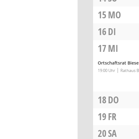
15
MO
16
DI
17
MI
Ortschaftsrat Bies
19:00 Uhr
Rathaus B
18
DO
19
FR
20
SA