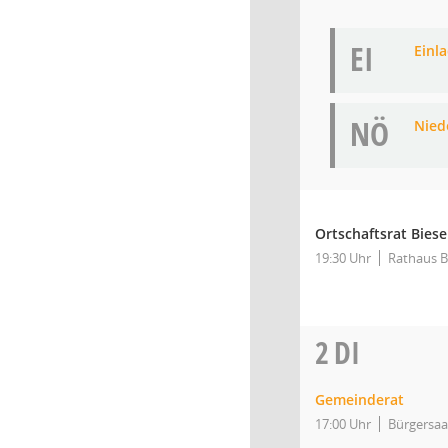
EI
Einl
NÖ
Niede
Ortschaftsrat Bies
19:30 Uhr
Rathaus B
2
DI
Gemeinderat
17:00 Uhr
Bürgersaa