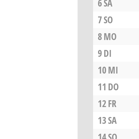
6
SA
7
SO
8
MO
9
DI
10
MI
11
DO
12
FR
13
SA
14
SO