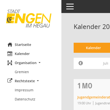
Toggle navigation
Kalender 201
Startseite
Kalender
Kalender
Organisation
Juli
Gremien
Rechtstexte
1
MO
Impressum
Jugendgemeindera
Datenschutz
19:00 Uhr
Jugendtre