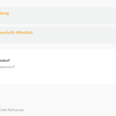
adung
rschrift öffentlich
endorf
iesendorf
l des Rathauses