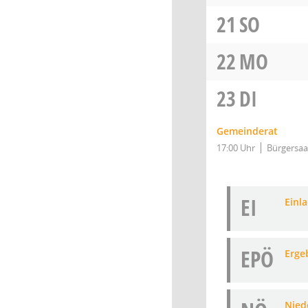
21
SO
22
MO
23
DI
Gemeinderat
17:00 Uhr
Bürgersaa
EI
Einl
EPÖ
Erge
Niede