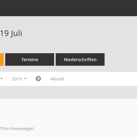
9 Juli
Termine
Niederschriften
2019
Aktuell
t
ff (Im Hexenwegle)