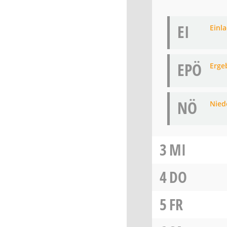
EI
Einl
EPÖ
Erge
NÖ
Niede
3
MI
4
DO
5
FR