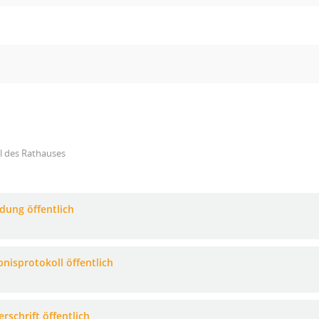
l des Rathauses
adung öffentlich
bnisprotokoll öffentlich
rschrift öffentlich