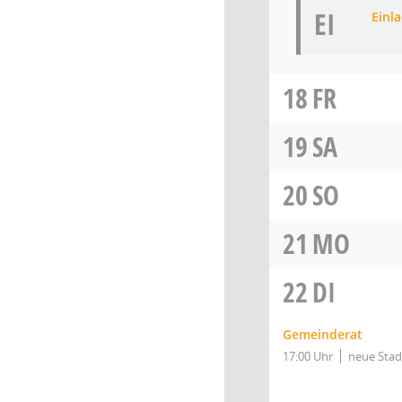
EI
Einl
18
FR
19
SA
20
SO
21
MO
22
DI
Gemeinderat
17:00 Uhr
neue Stad