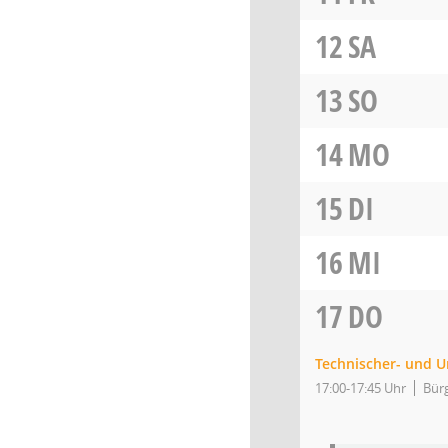
12
SA
13
SO
14
MO
15
DI
16
MI
17
DO
Technischer- und 
17:00-17:45 Uhr
Bür