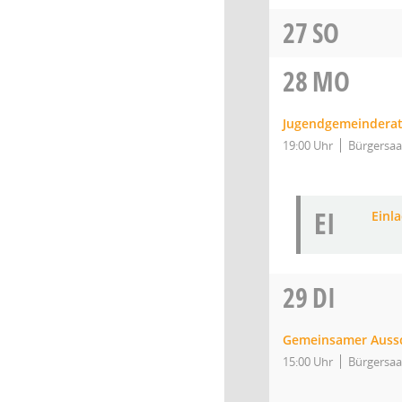
27
SO
28
MO
Jugendgemeindera
19:00 Uhr
Bürgersaa
EI
Einl
29
DI
Gemeinsamer Auss
15:00 Uhr
Bürgersaa