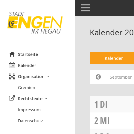
Toggle navigation
Kalender 2
Startseite
Kalender
Kalender
Organisation
September
Gremien
Rechtstexte
1
DI
Impressum
2
MI
Datenschutz