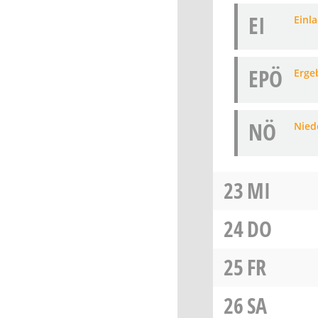
EI
Einl
EPÖ
Erge
NÖ
Niede
23
MI
24
DO
25
FR
26
SA