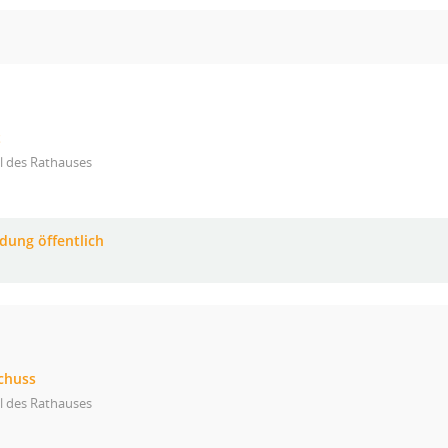
t
l des Rathauses
adung öffentlich
chuss
l des Rathauses