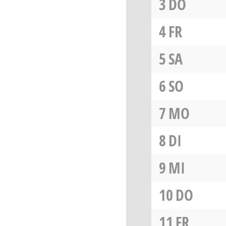
3
DO
4
FR
5
SA
6
SO
7
MO
8
DI
9
MI
10
DO
11
FR