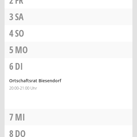
2
FR
3
SA
4
SO
5
MO
6
DI
Ortschaftsrat Biesendorf
20:00-21:00 Uhr
7
MI
8
DO