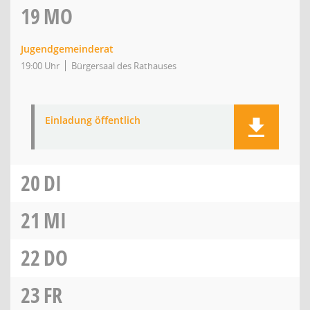
19
MO
Jugendgemeinderat
19:00 Uhr
Bürgersaal des Rathauses
Einladung öffentlich
20
DI
21
MI
22
DO
23
FR