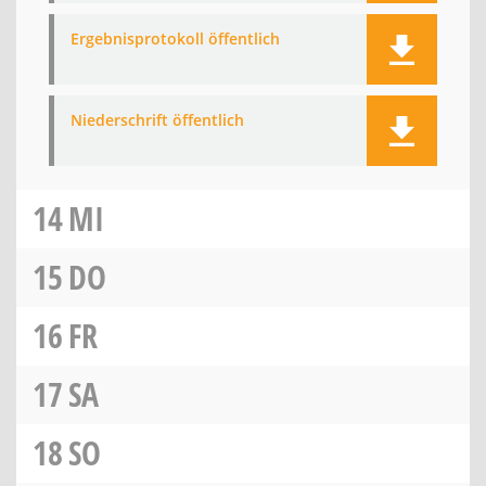
Ergebnisprotokoll öffentlich
Niederschrift öffentlich
14
MI
15
DO
16
FR
17
SA
18
SO