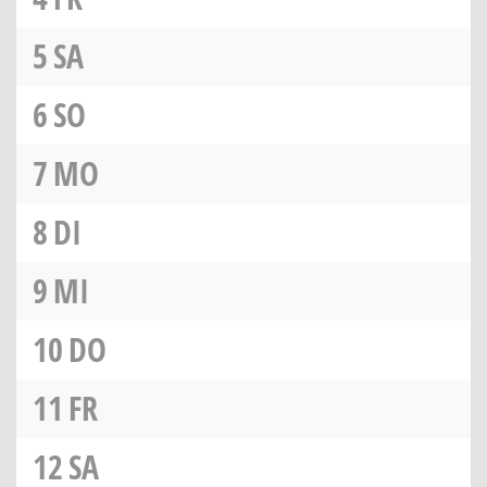
5
SA
6
SO
7
MO
8
DI
9
MI
10
DO
11
FR
12
SA