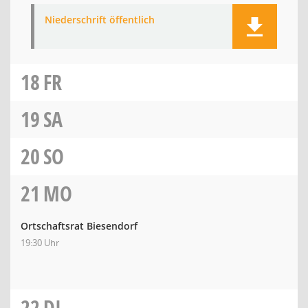
Niederschrift öffentlich
18
FR
19
SA
20
SO
21
MO
Ortschaftsrat Biesendorf
19:30 Uhr
22
DI