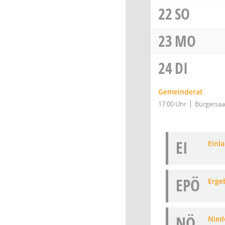
22
SO
23
MO
24
DI
Gemeinderat
17:00 Uhr
Bürgersaa
EI
Einl
EPÖ
Erge
NÖ
Niede