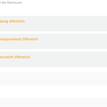
l des Rathauses
adung öffentlich
bnisprotokoll öffentlich
rschrift öffentlich