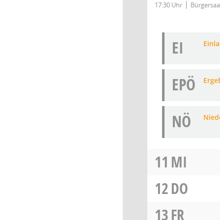
17:30 Uhr
Bürgersaa
EI
Einl
EPÖ
Erge
NÖ
Niede
11
MI
12
DO
13
FR