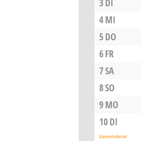
3
DI
4
MI
5
DO
6
FR
7
SA
8
SO
9
MO
10
DI
Gemeinderat