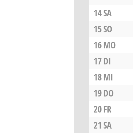
14
SA
15
SO
16
MO
17
DI
18
MI
19
DO
20
FR
21
SA