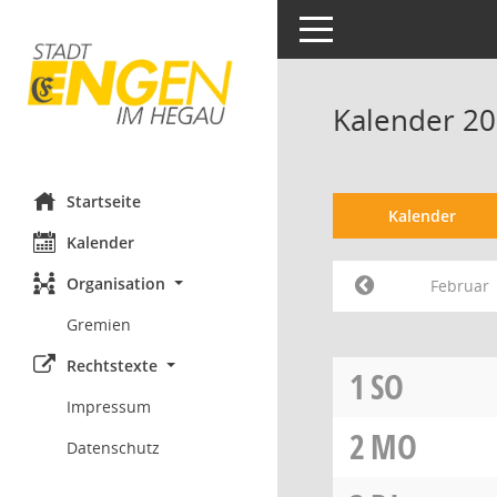
Toggle navigation
Kalender 20
Startseite
Kalender
Kalender
Organisation
Februar
Gremien
Rechtstexte
1
SO
Impressum
2
MO
Datenschutz