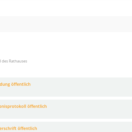
l des Rathauses
adung öffentlich
bnisprotokoll öffentlich
rschrift öffentlich