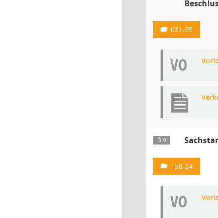
Beschlus
031-25
VO
Vorl
Verk
Sachsta
Ö 9
158-24
VO
Vorl