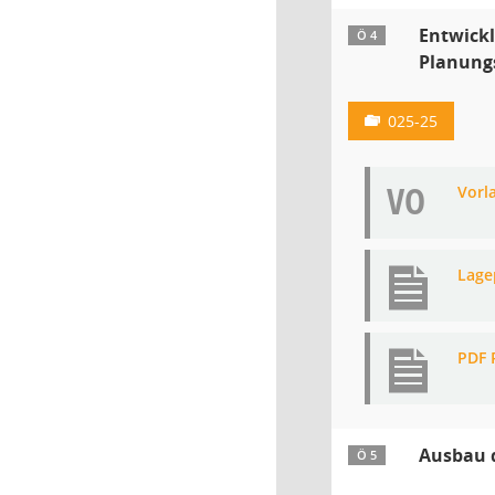
Entwick
Ö 4
Planungs
025-25
VO
Vorl
Lage
PDF 
Ausbau 
Ö 5