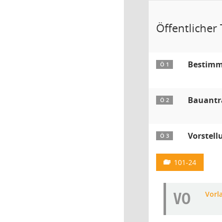
Öffentlicher T
Bestimmu
Ö 1
Bauantr
Ö 2
Vorstell
Ö 3
101-24
VO
Vorl