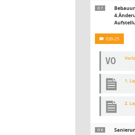
Bebauung
Ö 7
4.Änder
Aufstell
030-25
VO
Vorl
1. L
2. L
Sanierun
Ö 8