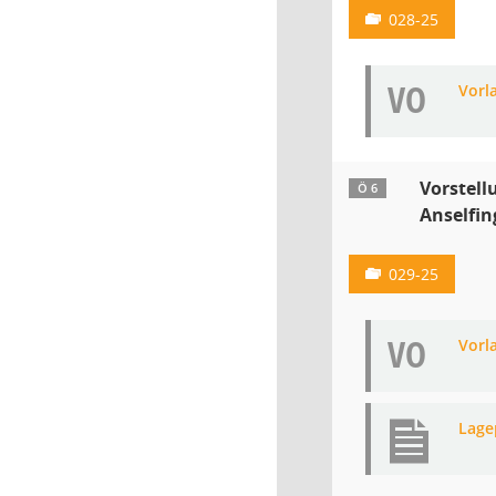
028-25
VO
Vorl
Vorstel
Ö 6
Anselfin
029-25
VO
Vorl
Lage