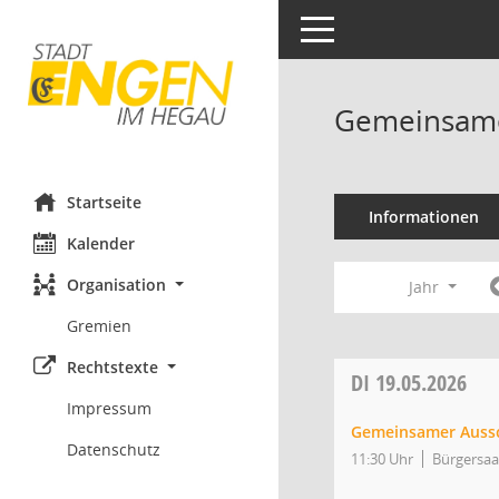
Toggle navigation
Gemeinsame
Startseite
Informationen
Kalender
Organisation
Jahr
Gremien
Rechtstexte
DI
19.05.2026
Impressum
Gemeinsamer Auss
Datenschutz
11:30 Uhr
Bürgersaa