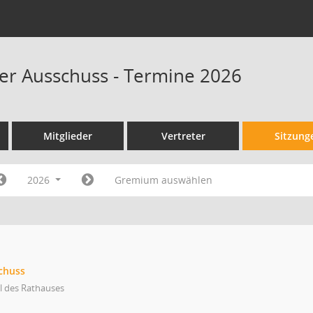
r Ausschuss - Termine 2026
Mitglieder
Vertreter
Sitzung
2026
Gremium auswählen
chuss
l des Rathauses