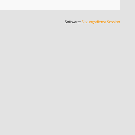
(Wird in
Software:
Sitzungsdienst
Session