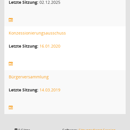
Letzte Sitzung:
02.12.2025
Konzessionierungsausschuss
Letzte Sitzung:
16.01.2020
Bürgerversammlung
Letzte Sitzung:
14.03.2019
(Wird in