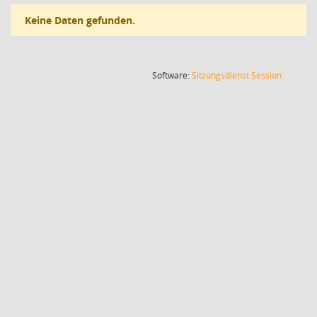
Keine Daten gefunden.
(Wird in
Software:
Sitzungsdienst
Session