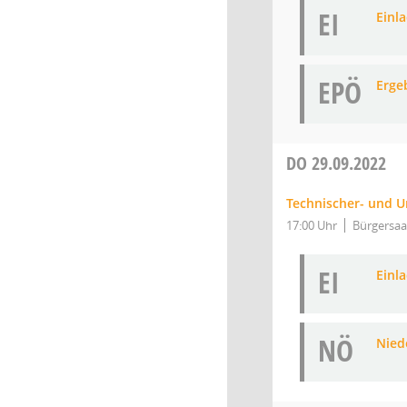
EI
Einl
EPÖ
Erge
DO
29.09.2022
Technischer- und 
17:00 Uhr
Bürgersaa
EI
Einl
NÖ
Niede