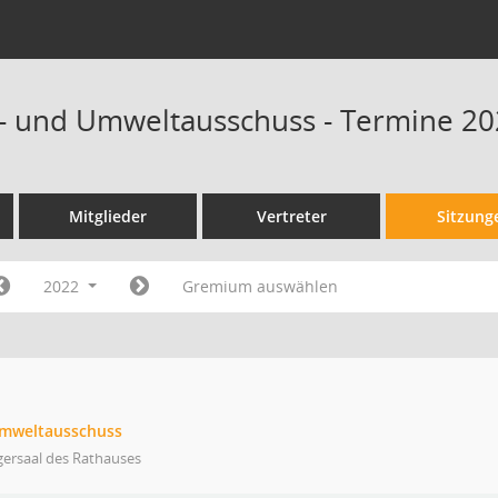
- und Umweltausschuss - Termine 2
Mitglieder
Vertreter
Sitzung
2022
Gremium auswählen
Umweltausschuss
gersaal des Rathauses