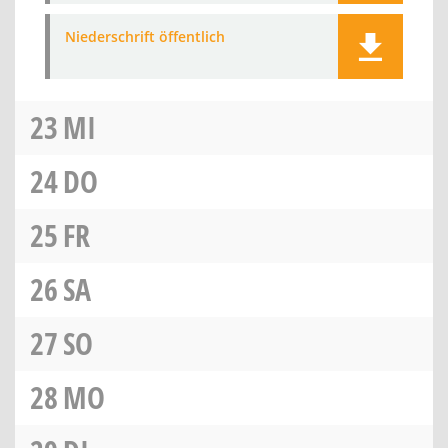
Niederschrift öffentlich
23
MI
24
DO
25
FR
26
SA
27
SO
28
MO