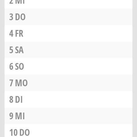
2
MI
3
DO
4
FR
5
SA
6
SO
7
MO
8
DI
9
MI
10
DO